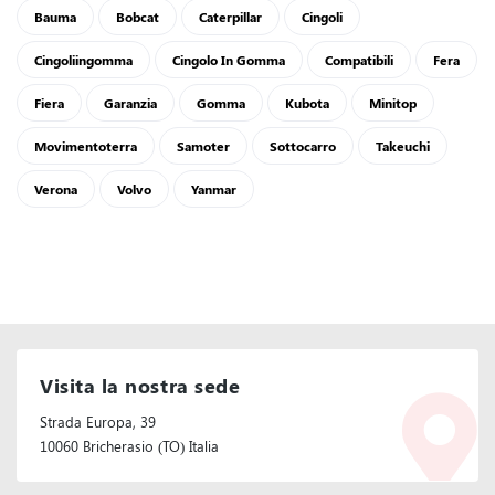
Bauma
Bobcat
Caterpillar
Cingoli
Cingoliingomma
Cingolo In Gomma
Compatibili
Fera
Fiera
Garanzia
Gomma
Kubota
Minitop
Movimentoterra
Samoter
Sottocarro
Takeuchi
Verona
Volvo
Yanmar
Visita la nostra sede
Strada Europa, 39
10060 Bricherasio (TO) Italia