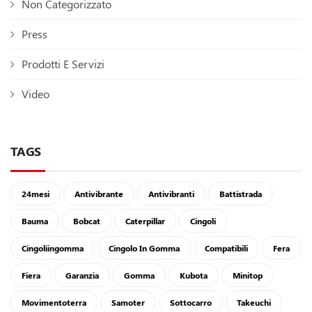
Non Categorizzato
Press
Prodotti E Servizi
Video
TAGS
24mesi
Antivibrante
Antivibranti
Battistrada
Bauma
Bobcat
Caterpillar
Cingoli
Cingoliingomma
Cingolo In Gomma
Compatibili
Fera
Fiera
Garanzia
Gomma
Kubota
Minitop
Movimentoterra
Samoter
Sottocarro
Takeuchi