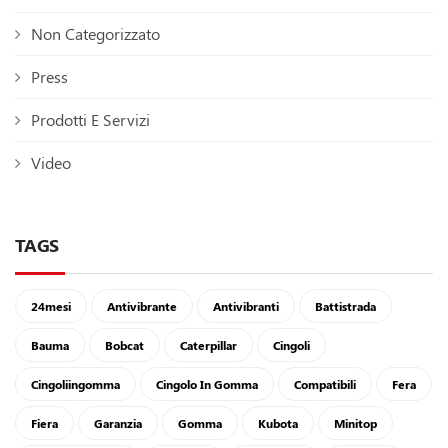
Non Categorizzato
Press
Prodotti E Servizi
Video
TAGS
24mesi
Antivibrante
Antivibranti
Battistrada
Bauma
Bobcat
Caterpillar
Cingoli
Cingoliingomma
Cingolo In Gomma
Compatibili
Fera
Fiera
Garanzia
Gomma
Kubota
Minitop