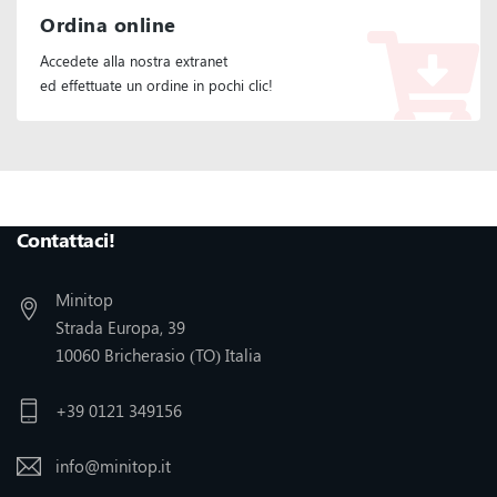
Ordina online
Accedete alla nostra extranet
ed effettuate un ordine in pochi clic!
Seguiteci :
Contattaci!
Minitop
Strada Europa, 39
10060 Bricherasio (TO) Italia
+39 0121 349156
info@minitop.it