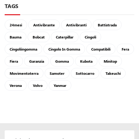
TAGS
24mesi
Antivibrante
Antivibranti
Battistrada
Bauma
Bobcat
Caterpillar
Cingoli
Cingoliingomma
Cingolo In Gomma
Compatibili
Fera
Fiera
Garanzia
Gomma
Kubota
Minitop
Movimentoterra
Samoter
Sottocarro
Takeuchi
Verona
Volvo
Yanmar