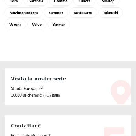
Fiera
Garanzia
Gomma
Kubota
Minitop
Movimentoterra
Samoter
Sottocarro
Takeuchi
Verona
Volvo
Yanmar
Visita la nostra sede
Strada Europa, 39
10060 Bricherasio (TO) Italia
Contattaci!
Email : info@minitop.it