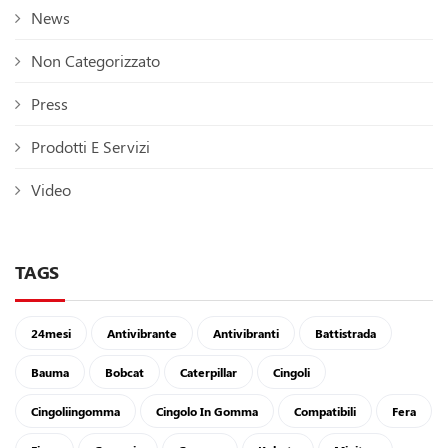
News
Non Categorizzato
Press
Prodotti E Servizi
Video
TAGS
24mesi
Antivibrante
Antivibranti
Battistrada
Bauma
Bobcat
Caterpillar
Cingoli
Cingoliingomma
Cingolo In Gomma
Compatibili
Fera