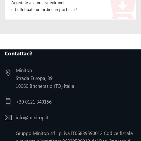
Accedete alla nostra extranet
ed effettuate un ordine in pochi clic!
Seguiteci :
Contattaci!
Minitop
Strada Europa, 39
10060 Bricherasio (TO) Italia
+39 0121 349156
info@minitop.it
Gruppo Minitop srl | p. iva IT06839590012 Codice fiscale
e numero d'iscrizione: 06839590012 del Reg. Imprese di