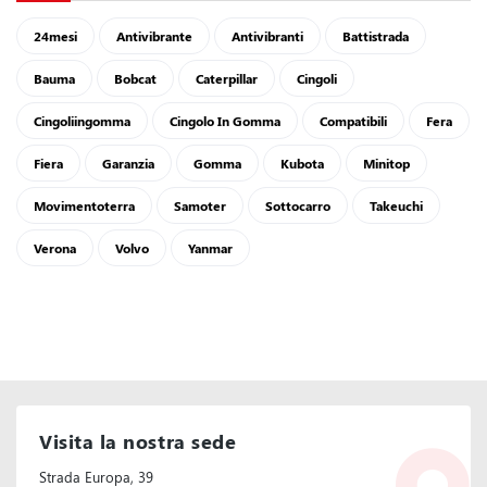
24mesi
Antivibrante
Antivibranti
Battistrada
Bauma
Bobcat
Caterpillar
Cingoli
Cingoliingomma
Cingolo In Gomma
Compatibili
Fera
Fiera
Garanzia
Gomma
Kubota
Minitop
Movimentoterra
Samoter
Sottocarro
Takeuchi
Verona
Volvo
Yanmar
Visita la nostra sede
Strada Europa, 39