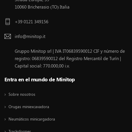
10060 Bricherasio (TO) Italia
+39 0121 349156
info@minitop.it
Gruppo Minitop srl | IVA IT06839590012 CIF y número de
registro: 06839590012 del Registro Mercantil de Turín |
Capital social: 770.000,00 i.v.
Entra en el mundo de Minitop
Sobre nosotros
Orugas miniexcavadora
Neumáticos minicargadora
Tracksformer