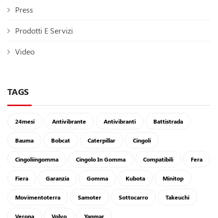
Press
Prodotti E Servizi
Video
TAGS
24mesi
Antivibrante
Antivibranti
Battistrada
Bauma
Bobcat
Caterpillar
Cingoli
Cingoliingomma
Cingolo In Gomma
Compatibili
Fera
Fiera
Garanzia
Gomma
Kubota
Minitop
Movimentoterra
Samoter
Sottocarro
Takeuchi
Verona
Volvo
Yanmar