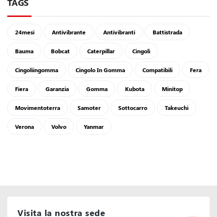
TAGS
24mesi
Antivibrante
Antivibranti
Battistrada
Bauma
Bobcat
Caterpillar
Cingoli
Cingoliingomma
Cingolo In Gomma
Compatibili
Fera
Fiera
Garanzia
Gomma
Kubota
Minitop
Movimentoterra
Samoter
Sottocarro
Takeuchi
Verona
Volvo
Yanmar
Visita la nostra sede