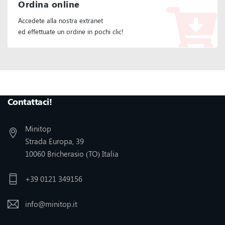
Ordina online
Accedete alla nostra extranet
ed effettuate un ordine in pochi clic!
Seguiteci :
Contattaci!
Minitop
Strada Europa, 39
10060 Bricherasio (TO) Italia
+39 0121 349156
info@minitop.it