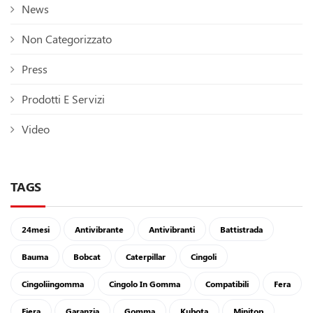
News
Non Categorizzato
Press
Prodotti E Servizi
Video
TAGS
24mesi
Antivibrante
Antivibranti
Battistrada
Bauma
Bobcat
Caterpillar
Cingoli
Cingoliingomma
Cingolo In Gomma
Compatibili
Fera
Fiera
Garanzia
Gomma
Kubota
Minitop