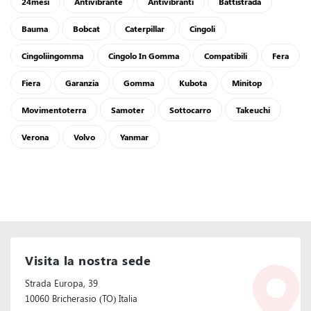
24mesi
Antivibrante
Antivibranti
Battistrada
Bauma
Bobcat
Caterpillar
Cingoli
Cingoliingomma
Cingolo In Gomma
Compatibili
Fera
Fiera
Garanzia
Gomma
Kubota
Minitop
Movimentoterra
Samoter
Sottocarro
Takeuchi
Verona
Volvo
Yanmar
Visita la nostra sede
Strada Europa, 39
10060 Bricherasio (TO) Italia