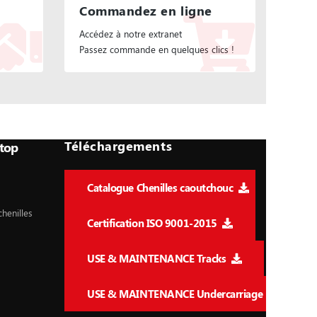
Commandez en ligne
Accédez à notre extranet
Passez commande en quelques clics !
Téléchargements
itop
Catalogue Chenilles caoutchouc
henilles
Certification ISO 9001-2015
USE & MAINTENANCE Tracks
USE & MAINTENANCE Undercarriage