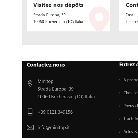
Visitez nos dépôts
Cont
Strada Europa, 39
Email :
10060 Bricherasio (TO) Italia
Tel : 
Suivez Nous :
Entrez 
Contactez nous
A prop
Minitop
Strada Europa, 39
Chenill
10060 Bricherasio (TO) Italia
Pneus c
+39 0121 349156
Tracksf
info@minitop.it
Actus &