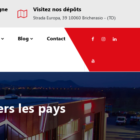
gne
Visitez nos dépôts
Strada Europa, 39 10060 Bricherasio - (TO)
Blog
Contact
rs les pays