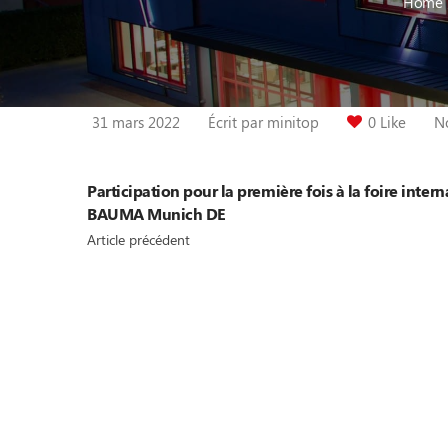
Home
31 mars 2022
Écrit par
minitop
0 Like
N
Participation pour la première fois à la foire inter
BAUMA Munich DE
Article précédent