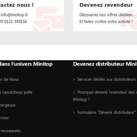
actez nous !
Devenez revendeur
 info@minitop.it
Découvrez nos offres dédiées
+39 0121 349156
Et faites croître votre activité !
dans l'univers Minitop
Devenez distributeur Min
os de Nous
Services dédiés aux distributeurs
es caoutchouc pelle
Pourquoi devenir revendeur des c
Minitop ?
hargeuse
Formulaire "Devenir distributeur"
ormer
 nouveautés