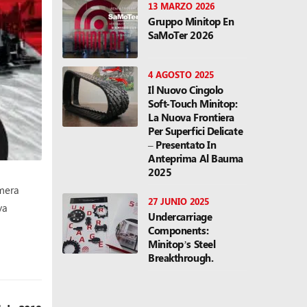
13 MARZO 2026
Gruppo Minitop En
SaMoTer 2026
4 AGOSTO 2025
Il Nuovo Cingolo
Soft-Touch Minitop:
La Nuova Frontiera
Per Superfici Delicate
– Presentato In
Anteprima Al Bauma
2025
imera
27 JUNIO 2025
va
Undercarriage
Components:
Minitop’s Steel
Breakthrough.