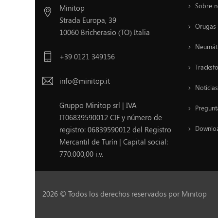
Sobre n
Minitop
Strada Europa, 39
Orugas 
10060 Bricherasio (TO) Italia
Neumáti
+39 0121 349156
Tracksf
info@minitop.it
Noticia
Gruppo Minitop srl | IVA
Pregunt
IT06839590012 CIF y número de
Downlo
registro: 06839590012 del Registro
Mercantil de Turín | Capital social:
770.000,00 i.v.
2026 © Todos los derechos reservados por Minitop