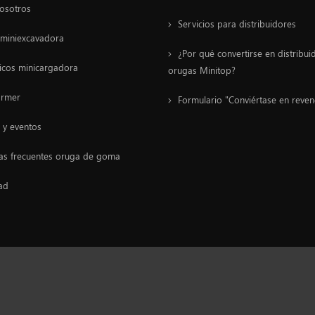
osotros
Servicios para distribuidores
miniexcavadora
¿Por qué convertirse en distribui
cos minicargadora
orugas Minitop?
ormer
Formulario "Conviértase en reve
s y eventos
as frecuentes oruga de goma
ad