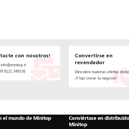
tacte con nosotros!
Convertirse en
revendedor
 info@minitop.it
+39 0121 349156
Descubre nuestras ofertas dedi
¡Y haz crecer tu negocio!
n el mundo de Minitop
Conviértase en distribuido
Minitop