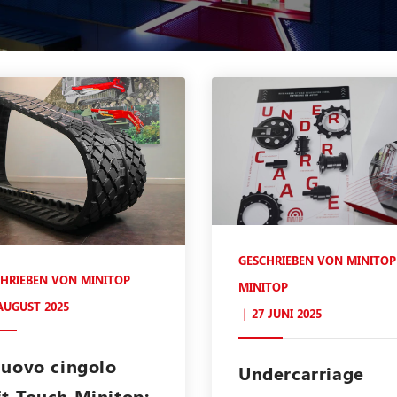
GESCHRIEBEN VON
MINITOP
CHRIEBEN VON
MINITOP
MINITOP
AUGUST 2025
27 JUNI 2025
nuovo cingolo
Undercarriage
ft-Touch Minitop: