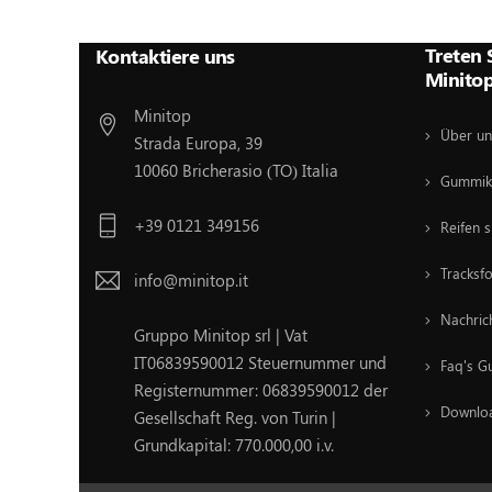
Folgen Sie Uns :
Treten 
Kontaktiere uns
Minito
Minitop
Über un
Strada Europa, 39
10060 Bricherasio (TO) Italia
Gummik
+39 0121 349156
Reifen s
Tracksf
info@minitop.it
Nachric
Gruppo Minitop srl | Vat
IT06839590012 Steuernummer und
Faq's G
Registernummer: 06839590012 der
Downlo
Gesellschaft Reg. von Turin |
Grundkapital: 770.000,00 i.v.