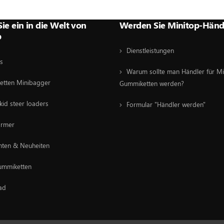
Sie ein in die Welt von
Werden Sie Minitop-Händ
p
Dienstleistungen
s
Warum sollte man Händler für Mi
etten Minibagger
Gummiketten werden?
kid steer loaders
Formular "Händler werden"
ormer
hten & Neuheiten
ummiketten
ad