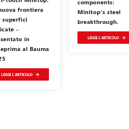
components:
nuova frontiera
Minitop’s steel
 superfici
breakthrough.
icate –
sentato in
LEGGI L'ARTICOLO
teprima al Bauma
25
LEGGI L'ARTICOLO