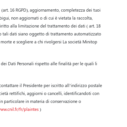
ca (art. 16 RGPD), aggiornamento, completezza dei tuoi
igui, non aggiornati o di cui è vietata la raccolta,
itto alla limitazione del trattamento dei dati ( art. 18
ndo tali dati siano oggetto di trattamento automatizzato
i morte e scegliere a chi rivolgersi La società Minitop
i Dati Personali rispetto alle finalità per le quali li
ntattare il Presidente per iscritto all’indirizzo postale
età rettifichi, aggiorni o cancelli, identificandoti con
 in particolare in materia di conservazione o
ww.cnil.fr/fr/plaintes
)