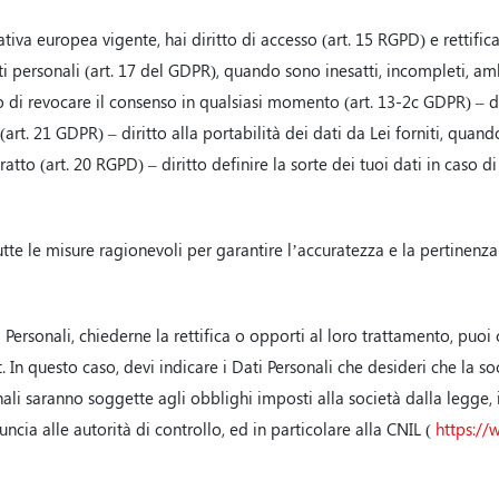
iva europea vigente, hai diritto di accesso (art. 15 RGPD) e rettifi
ati personali (art. 17 del GDPR), quando sono inesatti, incompleti, amb
o di revocare il consenso in qualsiasi momento (art. 13-2c GDPR) – dir
art. 21 GDPR) – diritto alla portabilità dei dati da Lei forniti, qua
tto (art. 20 RGPD) – diritto definire la sorte dei tuoi dati in caso d
tte le misure ragionevoli per garantire l’accuratezza e la pertinenza de
ersonali, chiederne la rettifica o opporti al loro trattamento, puoi co
 In questo caso, devi indicare i Dati Personali che desideri che la soci
nali saranno soggette agli obblighi imposti alla società dalla legge,
cia alle autorità di controllo, ed in particolare alla CNIL (
https://w